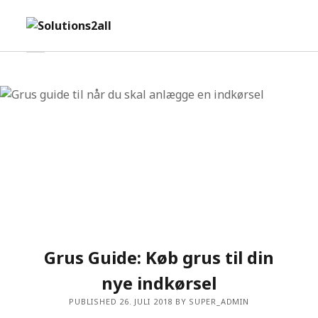
o
S
p
o
e
l
o
p
n
u
e
m
t
n
e
i
s
i
n
o
d
u
n
e
s
b
a
2
r
a
l
l
Grus Guide: Køb grus til din
nye indkørsel
PUBLISHED 26. JULI 2018 BY SUPER_ADMIN