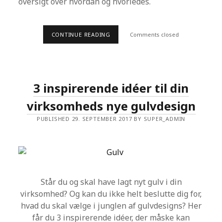
oversigt over hvordan og hvorledes.
I
V
S
CONTINUE READING
F
Comments closed
O
R
S
T
Å
D
3 inspirerende idéer til din
E
N
virksomheds nye gulvdesign
Y
E
Æ
PUBLISHED 29. SEPTEMBER 2017 BY SUPER_ADMIN
N
D
R
I
N
G
E
R
Står du og skal have lagt nyt gulv i din
I
F
virksomhed? Og kan du ikke helt beslutte dig for,
E
hvad du skal vælge i junglen af gulvdesigns? Her
R
I
får du 3 inspirerende idéer, der måske kan
E