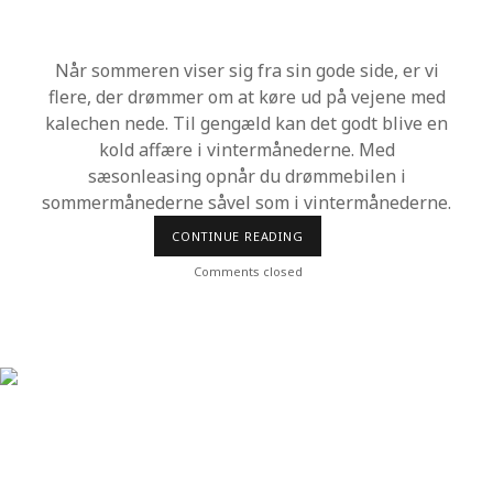
K
S
O
M
Når sommeren viser sig fra sin gode side, er vi
H
E
flere, der drømmer om at køre ud på vejene med
D
S
kalechen nede. Til gengæld kan det godt blive en
N
kold affære i vintermånederne. Med
Y
E
sæsonleasing opnår du drømmebilen i
G
sommermånederne såvel som i vintermånederne.
U
L
V
CONTINUE READING
V
D
E
E
J
Comments closed
S
E
I
N
G
T
N
I
L
D
R
Ø
M
M
E
B
I