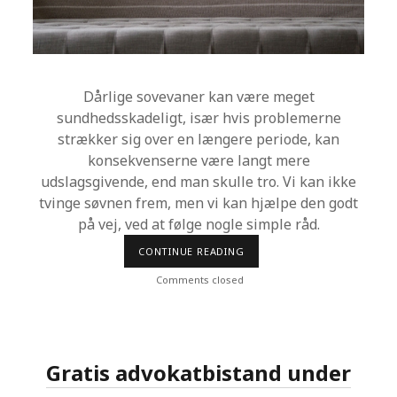
Dårlige sovevaner kan være meget
sundhedsskadeligt, især hvis problemerne
strækker sig over en længere periode, kan
konsekvenserne være langt mere
udslagsgivende, end man skulle tro. Vi kan ikke
tvinge søvnen frem, men vi kan hjælpe den godt
på vej, ved at følge nogle simple råd.
CONTINUE READING
S
Ø
V
Comments closed
N
P
R
O
B
L
Gratis advokatbistand under
E
M