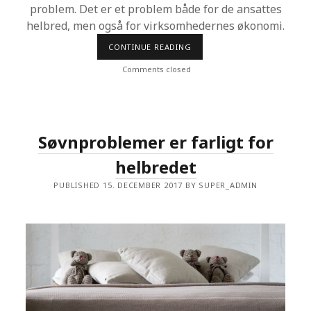
problem. Det er et problem både for de ansattes
helbred, men også for virksomhedernes økonomi.
CONTINUE READING
D
A
N
Comments closed
S
D
I
G
F
R
Søvnproblemer er farligt for
A
H
helbredet
V
E
R
PUBLISHED 15. DECEMBER 2017 BY SUPER_ADMIN
D
A
G
E
N
S
S
T
R
E
S
S