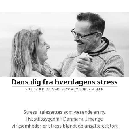
E
R
D
I
T
P
R
O
D
U
K
T
T
I
L
M
A
R
Dans dig fra hverdagens stress
K
E
PUBLISHED 25. MARTS 2019 BY SUPER_ADMIN
D
E
T
?
Stress italesættes som værende en ny
livsstilssygdom i Danmark. I mange
virksomheder er stress blandt de ansatte et stort