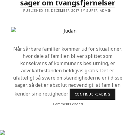
sager om tvangsfjernelser
E
R
E
PUBLISHED 15. DECEMBER 2017 BY SUPER_ADMIN
R
F
A
R
L
I
G
T
Når sårbare familier kommer ud for situationer,
F
O
hvor dele af familien bliver splittet som
R
konsekvens af kommunens beslutning, er
H
E
advokatbistanden heldigvis gratis. Det er
L
ufatteligt så svære omstændighederne er i disse
B
R
sager, så det er absolut nødvendigt, at familien
E
D
kender sine rettigheder.
CONTINUE READING
G
E
R
T
A
Comments closed
T
I
S
A
D
V
O