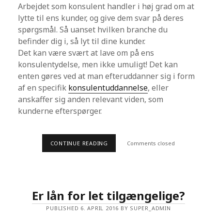
Arbejdet som konsulent handler i høj grad om at
lytte til ens kunder, og give dem svar på deres
spørgsmål. Så uanset hvilken branche du
befinder dig i, så lyt til dine kunder.
Det kan være svært at lave om på ens
konsulentydelse, men ikke umuligt! Det kan
enten gøres ved at man efteruddanner sig i form
af en specifik
konsulentuddannelse
, eller
anskaffer sig anden relevant viden, som
kunderne efterspørger.
CONTINUE READING
H
Comments closed
V
A
D
E
R
E
Er lån for let tilgængelige?
N
G
PUBLISHED 6. APRIL 2016 BY SUPER_ADMIN
O
D