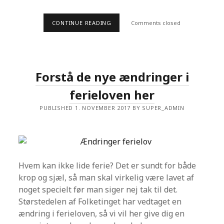
J
E
R
CONTINUE READING
K
Comments closed
N
O
E
M
L
D
S
I
E
N
R
S
Forstå de nye ændringer i
P
I
ferieloven her
S
E
F
PUBLISHED 1. NOVEMBER 2017 BY SUPER_ADMIN
O
R
S
T
Y
R
R
Hvem kan ikke lide ferie? Det er sundt for både
E
L
krop og sjæl, så man skal virkelig være lavet af
S
noget specielt før man siger nej tak til det.
E
T
Størstedelen af Folketinget har vedtaget en
I
L
ændring i ferieloven, så vi vil her give dig en
L