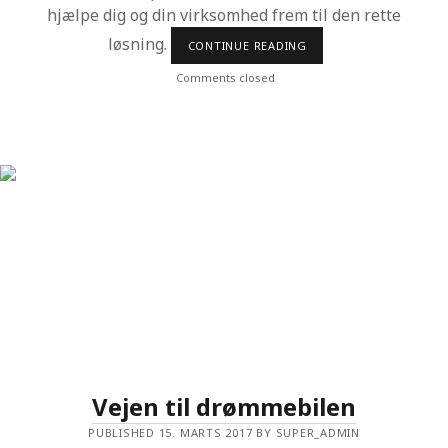
hjælpe dig og din virksomhed frem til den rette
L
O
løsning.
V
CONTINUE READING
3
E
I
N
N
Comments closed
H
S
E
P
R
I
R
E
R
E
N
D
E
I
D
É
E
R
T
I
L
D
I
N
Vejen til drømmebilen
V
I
PUBLISHED 15. MARTS 2017 BY SUPER_ADMIN
R