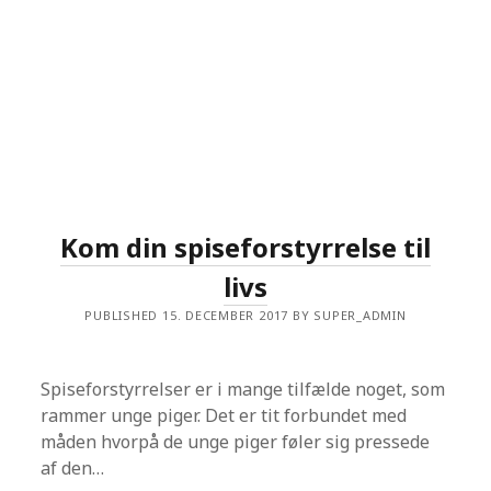
K
A
T
B
I
S
T
A
N
D
U
N
D
E
Kom din spiseforstyrrelse til
R
S
livs
A
G
E
PUBLISHED 15. DECEMBER 2017 BY SUPER_ADMIN
R
O
M
T
Spiseforstyrrelser er i mange tilfælde noget, som
V
A
rammer unge piger. Det er tit forbundet med
N
måden hvorpå de unge piger føler sig pressede
G
S
af den…
F