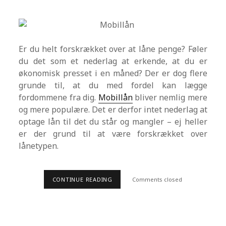
K
O
N
S
U
L
Er du helt forskrækket over at låne penge? Føler
E
du det som et nederlag at erkende, at du er
N
T
økonomisk presset i en måned? Der er dog flere
?
grunde til, at du med fordel kan lægge
fordommene fra dig.
Mobillån
bliver nemlig mere
og mere populære. Det er derfor intet nederlag at
optage lån til det du står og mangler – ej heller
er der grund til at være forskrækket over
lånetypen.
CONTINUE READING
E
Comments closed
R
L
Å
N
F
O