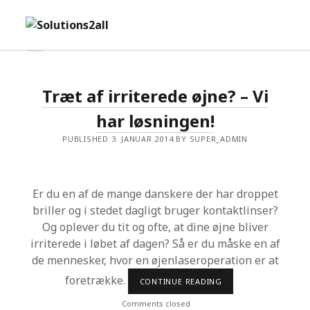
o
S
p
o
e
l
o
p
n
u
e
m
t
Træt af irriterede øjne? – Vi
n
e
i
s
har løsningen!
i
n
o
d
u
n
PUBLISHED 3. JANUAR 2014 BY SUPER_ADMIN
e
s
b
a
2
r
a
Er du en af de mange danskere der har droppet
l
briller og i stedet dagligt bruger kontaktlinser?
l
Og oplever du tit og ofte, at dine øjne bliver
irriterede i løbet af dagen? Så er du måske en af
de mennesker, hvor en øjenlaseroperation er at
foretrække.
CONTINUE READING
T
R
Æ
Comments closed