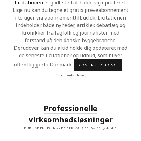
N
Licitationen
et godt sted at holde sig opdateret.
L
Lige nu kan du tegne et gratis prøveabonnement
Ø
S
i to uger via abonnementtilbud.dk. Licitationen
N
indeholder både nyheder, artikler, debatlæg og
I
N
kronikker fra fagfolk og journalister med
G
D
forstand på den danske byggebranche.
E
Derudover kan du altid holde dig opdateret med
R
H
de seneste licitationer og udbud, som bliver
O
L
offentliggjort i Danmark.
CONTINUE READING
T
D
I
E
L
Comments closed
R
B
U
D
P
Å
L
Professionelle
I
C
virksomhedsløsninger
I
T
A
PUBLISHED 19. NOVEMBER 2013 BY SUPER_ADMIN
T
I
O