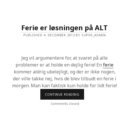
T
A
F
I
R
R
Ferie er løsningen på ALT
I
T
PUBLISHED 4. DECEMBER 2013 BY SUPER_ADMIN
E
R
E
D
E
Jeg vil argumentere for, at svaret på alle
Ø
J
problemer er at holde en dejlig ferie! En
ferie
N
E
kommer aldrig ubelejligt, og der er ikke nogen,
?
der ville takke nej, hvis de blev tilbudt en ferie i
–
V
morgen. Man kan faktisk kun holde for lidt ferie!
I
H
CONTINUE READING
F
A
E
R
R
Comments closed
L
I
Ø
E
S
E
N
R
I
L
N
Ø