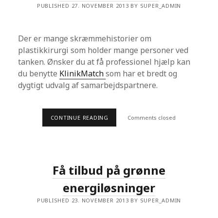
E
PUBLISHED 27. NOVEMBER 2013 BY SUPER_ADMIN
L
D
E
T
Der er mange skræmmehistorier om
E
R
plastikkirurgi som holder mange personer ved
U
tanken. Ønsker du at få professionel hjælp kan
D
E
du benytte
KlinikMatch
som har et bredt og
–
dygtigt udvalg af samarbejdspartnere.
O
G
S
Å
O
CONTINUE READING
F
Comments closed
M
Å
N
E
A
N
T
P
T
R
E
O
N
Få tilbud på grønne
F
!
E
energiløsninger
S
S
I
PUBLISHED 23. NOVEMBER 2013 BY SUPER_ADMIN
O
N