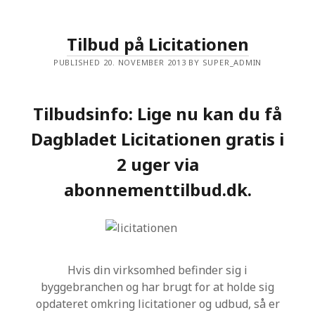
R
V
O
Tilbud på Licitationen
G
N
PUBLISHED 20. NOVEMBER 2013 BY SUPER_ADMIN
S
B
E
H
A
Tilbudsinfo: Lige nu kan du få
N
D
Dagbladet Licitationen gratis i
L
I
2 uger via
N
G
M
abonnementtilbud.dk.
E
D
D
I
N
I
T
R
Hvis din virksomhed befinder sig i
O
byggebranchen og har brugt for at holde sig
L
–
opdateret omkring licitationer og udbud, så er
E