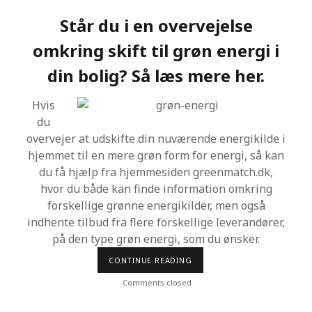
E
L
Står du i en overvejelse
B
E
omkring skift til grøn energi i
H
A
N
din bolig? Så læs mere her.
D
L
I
Hvis
N
G
du
M
overvejer at udskifte din nuværende energikilde i
E
D
hjemmet til en mere grøn form for energi, så kan
K
du få hjælp fra hjemmesiden greenmatch.dk,
L
I
hvor du både kan finde information omkring
N
I
forskellige grønne energikilder, men også
K
indhente tilbud fra flere forskellige leverandører,
M
A
på den type grøn energi, som du ønsker.
T
C
CONTINUE READING
F
H
Å
T
Comments closed
I
L