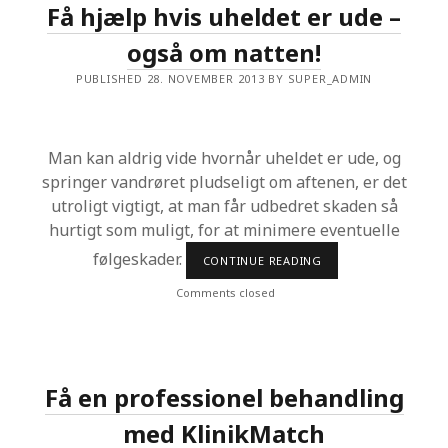
G
Få hjælp hvis uheldet er ude –
S
E
N
N
også om natten!
I
!
N
G
PUBLISHED 28. NOVEMBER 2013 BY SUPER_ADMIN
E
N
P
Å
A
Man kan aldrig vide hvornår uheldet er ude, og
L
springer vandrøret pludseligt om aftenen, er det
T
utroligt vigtigt, at man får udbedret skaden så
hurtigt som muligt, for at minimere eventuelle
følgeskader.
CONTINUE READING
F
Å
H
Comments closed
J
Æ
L
P
H
V
Få en professionel behandling
I
S
med KlinikMatch
U
H