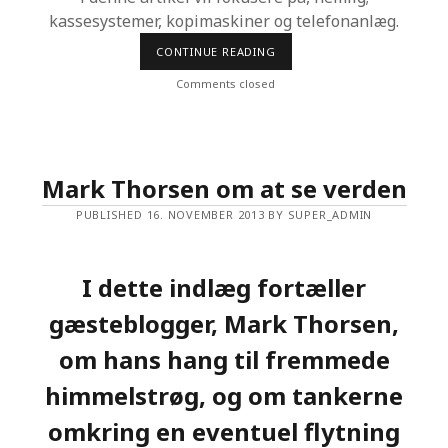
kassesystemer, kopimaskiner og telefonanlæg.
CONTINUE READING
P
R
O
Comments closed
F
E
S
S
I
O
Mark Thorsen om at se verden
N
E
PUBLISHED 16. NOVEMBER 2013 BY SUPER_ADMIN
L
L
E
V
I
I dette indlæg fortæller
R
K
gæsteblogger, Mark Thorsen,
S
O
om hans hang til fremmede
M
H
E
himmelstrøg, og om tankerne
D
S
omkring en eventuel
flytning
L
Ø