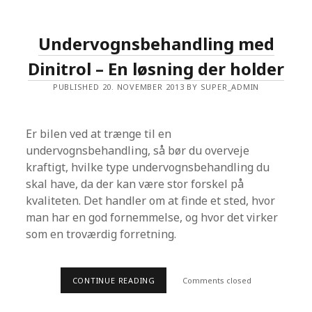
B
U
D
P
Undervognsbehandling med
Å
G
Dinitrol – En løsning der holder
R
Ø
N
PUBLISHED 20. NOVEMBER 2013 BY SUPER_ADMIN
N
E
E
N
Er bilen ved at trænge til en
E
R
undervognsbehandling, så bør du overveje
G
kraftigt, hvilke type undervognsbehandling du
I
L
skal have, da der kan være stor forskel på
Ø
kvaliteten. Det handler om at finde et sted, hvor
S
N
man har en god fornemmelse, og hvor det virker
I
N
som en troværdig forretning.
G
E
R
CONTINUE READING
U
Comments closed
N
D
E