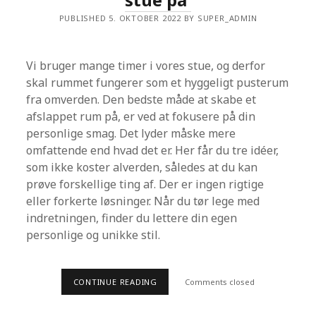
PUBLISHED 5. OKTOBER 2022 BY SUPER_ADMIN
Vi bruger mange timer i vores stue, og derfor
skal rummet fungerer som et hyggeligt pusterum
fra omverden. Den bedste måde at skabe et
afslappet rum på, er ved at fokusere på din
personlige smag. Det lyder måske mere
omfattende end hvad det er. Her får du tre idéer,
som ikke koster alverden, således at du kan
prøve forskellige ting af. Der er ingen rigtige
eller forkerte løsninger. Når du tør lege med
indretningen, finder du lettere din egen
personlige og unikke stil.
CONTINUE READING
3
Comments closed
M
Å
D