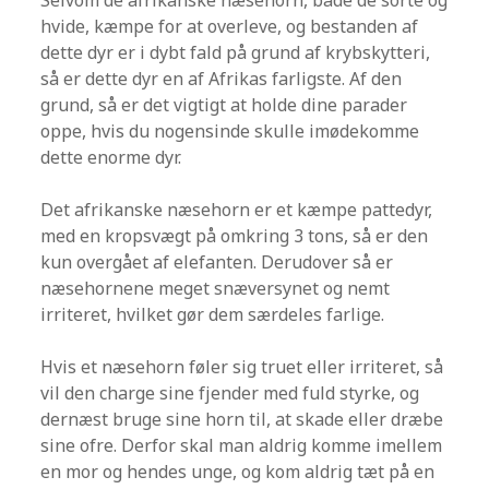
Selvom de afrikanske næsehorn, både de sorte og
hvide, kæmpe for at overleve, og bestanden af
dette dyr er i dybt fald på grund af krybskytteri,
så er dette dyr en af Afrikas farligste. Af den
grund, så er det vigtigt at holde dine parader
oppe, hvis du nogensinde skulle imødekomme
dette enorme dyr.
Det afrikanske næsehorn er et kæmpe pattedyr,
med en kropsvægt på omkring 3 tons, så er den
kun overgået af elefanten. Derudover så er
næsehornene meget snæversynet og nemt
irriteret, hvilket gør dem særdeles farlige.
Hvis et næsehorn føler sig truet eller irriteret, så
vil den charge sine fjender med fuld styrke, og
dernæst bruge sine horn til, at skade eller dræbe
sine ofre. Derfor skal man aldrig komme imellem
en mor og hendes unge, og kom aldrig tæt på en